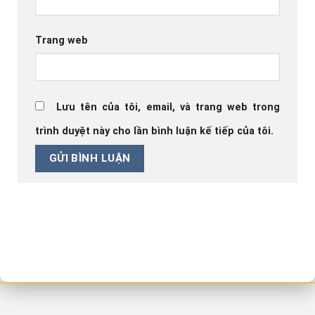
Trang web
Lưu tên của tôi, email, và trang web trong
trình duyệt này cho lần bình luận kế tiếp của tôi.