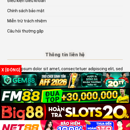
Điều kiện điều khoản
Chính sách bảo mật
Miễn trừ trách nhiệm
Câu hỏi thường gặp
Thông tin liên hệ
Lorem ipsum dolor sit amet, consectetuer adipiscing elit, sed
X [ĐÓNG]
diam nonummy nibh euismod tincidunt ut laoreet dolore
magna aliquam erat volutpat.
Copyright 2026 ©
Flatsome Theme