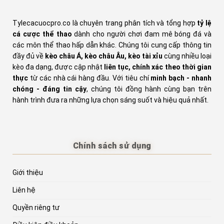
Tylecacuocpro.co là chuyên trang phân tích và tổng hợp
tỷ lệ
cá cược thể thao
dành cho người chơi đam mê bóng đá và
các môn thể thao hấp dẫn khác. Chúng tôi cung cấp thông tin
đầy đủ về
kèo châu Á, kèo châu Âu, kèo tài xỉu
cùng nhiều loại
kèo đa dạng, được cập nhật
liên tục, chính xác theo thời gian
thực
từ các nhà cái hàng đầu. Với tiêu chí
minh bạch - nhanh
chóng - đáng tin cậy
, chúng tôi đồng hành cùng bạn trên
hành trình đưa ra những lựa chọn sáng suốt và hiệu quả nhất.
Chính sách sử dụng
Giới thiệu
Liên hệ
Quyền riêng tư