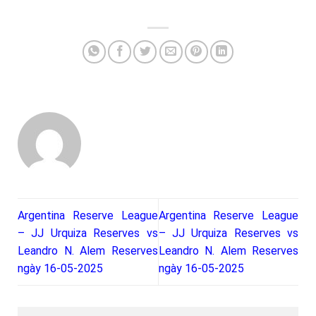
Argentina Reserve League
Argentina Reserve League
– JJ Urquiza Reserves vs
– JJ Urquiza Reserves vs
Leandro N. Alem Reserves
Leandro N. Alem Reserves
ngày 16-05-2025
ngày 16-05-2025