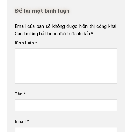
Để lại một bình luận
Email của bạn sẽ không được hiển thị công khai.
Các trường bắt buộc được đánh dấu
*
Bình luận
*
Tên
*
Email
*