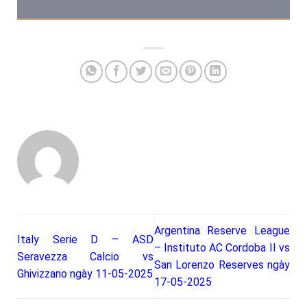
Argentina Reserve League
Italy Serie D – ASD
– Instituto AC Cordoba II vs
Seravezza Calcio vs
San Lorenzo Reserves ngày
Ghivizzano ngày 11-05-2025
17-05-2025