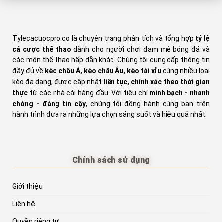
Tylecacuocpro.co là chuyên trang phân tích và tổng hợp
tỷ lệ
cá cược thể thao
dành cho người chơi đam mê bóng đá và
các môn thể thao hấp dẫn khác. Chúng tôi cung cấp thông tin
đầy đủ về
kèo châu Á, kèo châu Âu, kèo tài xỉu
cùng nhiều loại
kèo đa dạng, được cập nhật
liên tục, chính xác theo thời gian
thực
từ các nhà cái hàng đầu. Với tiêu chí
minh bạch - nhanh
chóng - đáng tin cậy
, chúng tôi đồng hành cùng bạn trên
hành trình đưa ra những lựa chọn sáng suốt và hiệu quả nhất.
Chính sách sử dụng
Giới thiệu
Liên hệ
Quyền riêng tư