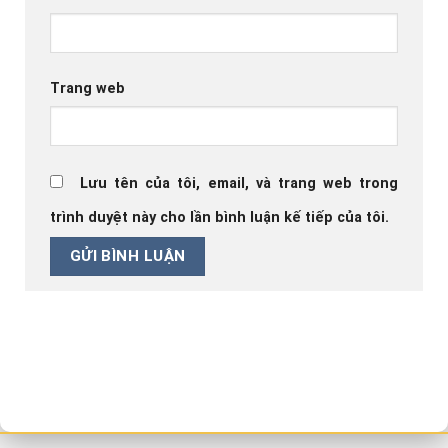
Trang web
Lưu tên của tôi, email, và trang web trong
trình duyệt này cho lần bình luận kế tiếp của tôi.