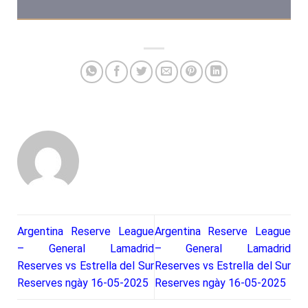
Argentina Reserve League
Argentina Reserve League
– General Lamadrid
– General Lamadrid
Reserves vs Estrella del Sur
Reserves vs Estrella del Sur
Reserves ngày 16-05-2025
Reserves ngày 16-05-2025