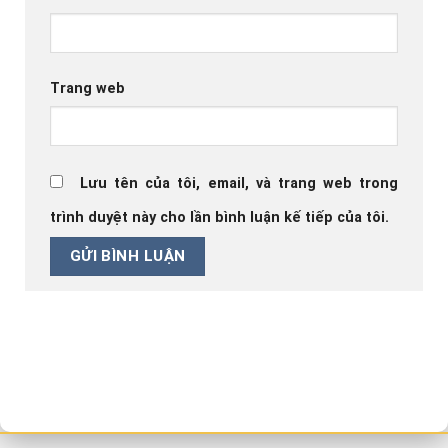
Trang web
Lưu tên của tôi, email, và trang web trong
trình duyệt này cho lần bình luận kế tiếp của tôi.