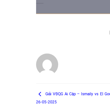
Giải VĐQG Ai Cập – Ismaily vs El G
26-05-2025