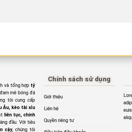
Chính sách sử dụng
ch và tổng hợp
tỷ
 đam mê bóng đá
Lor
Giới thiệu
ng tôi cung cấp
adi
 Âu, kèo tài xỉu
Liên hệ
eui
ật
liên tục, chính
aliq
Quyền riêng tư
àng đầu. Với tiêu
in cậy
, chúng tôi