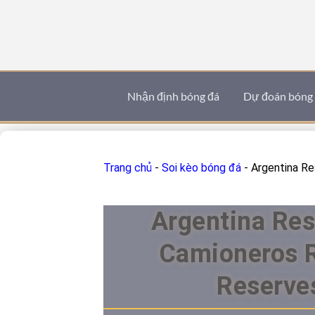
Chuyển
đến
nội
dung
Nhận định bóng đá
Dự đoán bóng
Trang chủ
-
Soi kèo bóng đá
-
Argentina R
Argentina Res
Camioneros R
Reserve