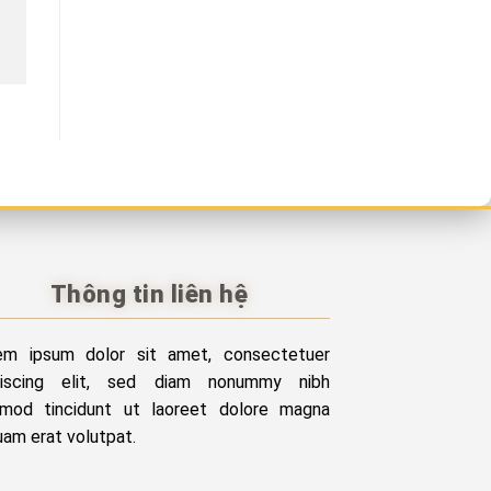
Thông tin liên hệ
em ipsum dolor sit amet, consectetuer
piscing elit, sed diam nonummy nibh
smod tincidunt ut laoreet dolore magna
uam erat volutpat.