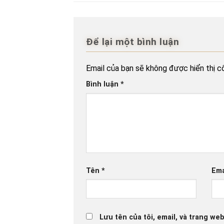
Để lại một bình luận
Email của bạn sẽ không được hiển thị cô
Bình luận
*
Tên
*
Ema
Lưu tên của tôi, email, và trang web