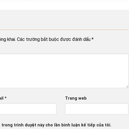
ng khai.
Các trường bắt buộc được đánh dấu
*
il
*
Trang web
 trong trình duyệt này cho lần bình luận kế tiếp của tôi.