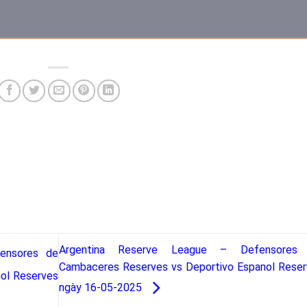
Argentina Reserve League – Defensores
ensores de
Cambaceres Reserves vs Deportivo Espanol Reser
ol Reserves
ngày 16-05-2025