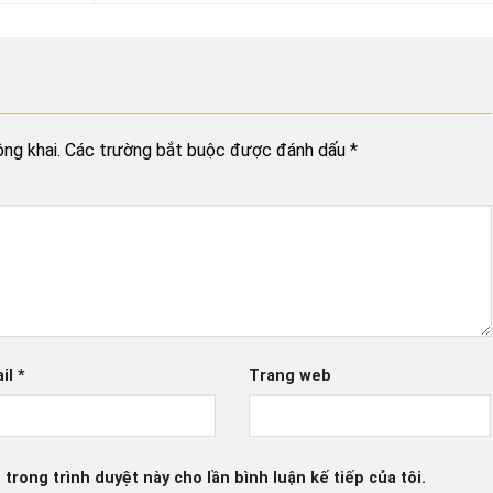
ng khai.
Các trường bắt buộc được đánh dấu
*
il
*
Trang web
 trong trình duyệt này cho lần bình luận kế tiếp của tôi.