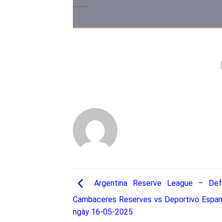
Argentina Reserve League – Def
Cambaceres Reserves vs Deportivo Espan
ngày 16-05-2025