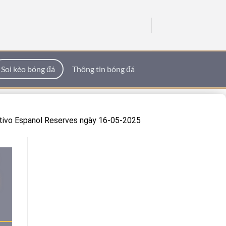
Soi kèo bóng đá
Thông tin bóng đá
tivo Espanol Reserves ngày 16-05-2025