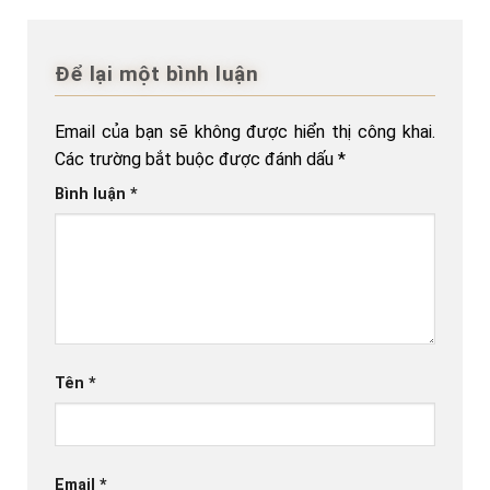
Để lại một bình luận
Email của bạn sẽ không được hiển thị công khai.
Các trường bắt buộc được đánh dấu
*
Bình luận
*
Tên
*
Email
*