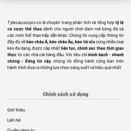
Tylecacuocpro.co là chuyên trang phân tích và tổng hợp
tỷ lệ
cá cược thể thao
dành cho người chơi đam mê bóng đá và
các môn thể thao hấp dẫn khác. Chúng tôi cung cấp thông tin
đầy đủ về
kèo châu Á, kèo châu Âu, kèo tài xỉu
cùng nhiều loại
kèo đa dạng, được cập nhật
liên tục, chính xác theo thời gian
thực
từ các nhà cái hàng đầu. Với tiêu chí
minh bạch - nhanh
chóng - đáng tin cậy
, chúng tôi đồng hành cùng bạn trên
hành trình đưa ra những lựa chọn sáng suốt và hiệu quả nhất.
Chính sách sử dụng
Giới thiệu
Liên hệ
Quyền riêng tư