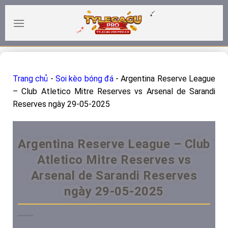
Chuyển
đến
nội
dung
Trang chủ
-
Soi kèo bóng đá
-
Argentina Reserve League
– Club Atletico Mitre Reserves vs Arsenal de Sarandi
Reserves ngày 29-05-2025
Argentina Reserve League – Club
Atletico Mitre Reserves vs
Arsenal de Sarandi Reserves
ngày 29-05-2025