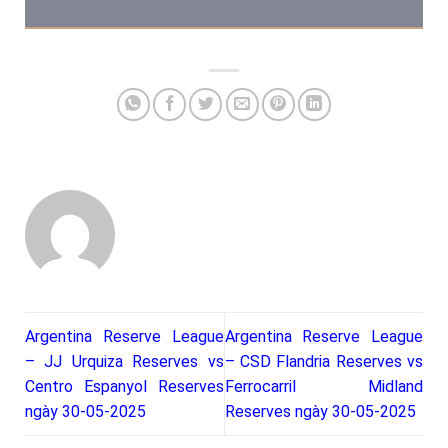
Argentina Reserve League
Argentina Reserve League
– JJ Urquiza Reserves vs
– CSD Flandria Reserves vs
Centro Espanyol Reserves
Ferrocarril Midland
ngày 30-05-2025
Reserves ngày 30-05-2025