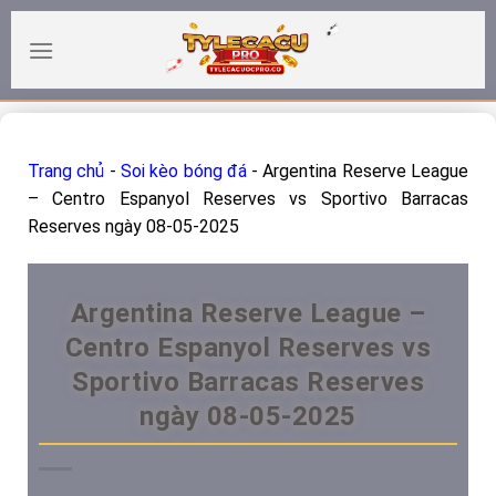
Chuyển
đến
nội
dung
Trang chủ
-
Soi kèo bóng đá
-
Argentina Reserve League
– Centro Espanyol Reserves vs Sportivo Barracas
Reserves ngày 08-05-2025
Argentina Reserve League –
Centro Espanyol Reserves vs
Sportivo Barracas Reserves
ngày 08-05-2025