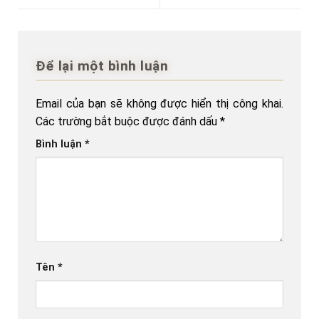
Để lại một bình luận
Email của bạn sẽ không được hiển thị công khai.
Các trường bắt buộc được đánh dấu
*
Bình luận
*
Tên
*