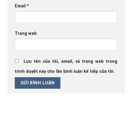
Email
*
Trang web
Lưu tên của tôi, email, và trang web trong
trình duyệt này cho lần bình luận kế tiếp của tôi.