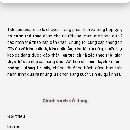
Tylecacuocpro.co là chuyên trang phân tích và tổng hợp
tỷ lệ
cá cược thể thao
dành cho người chơi đam mê bóng đá và
các môn thể thao hấp dẫn khác. Chúng tôi cung cấp thông tin
đầy đủ về
kèo châu Á, kèo châu Âu, kèo tài xỉu
cùng nhiều loại
kèo đa dạng, được cập nhật
liên tục, chính xác theo thời gian
thực
từ các nhà cái hàng đầu. Với tiêu chí
minh bạch - nhanh
chóng - đáng tin cậy
, chúng tôi đồng hành cùng bạn trên
hành trình đưa ra những lựa chọn sáng suốt và hiệu quả nhất.
Chính sách sử dụng
Giới thiệu
Liên hệ