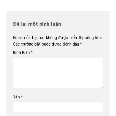
Để lại một bình luận
Email của bạn sẽ không được hiển thị công khai.
Các trường bắt buộc được đánh dấu
*
Bình luận
*
Tên
*