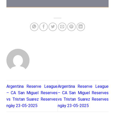
Argentina Reserve League
Argentina Reserve League
– CA San Miguel Reserves
– CA San Miguel Reserves
vs Tristan Suarez Reserves
vs Tristan Suarez Reserves
ngày 23-05-2025
ngày 23-05-2025