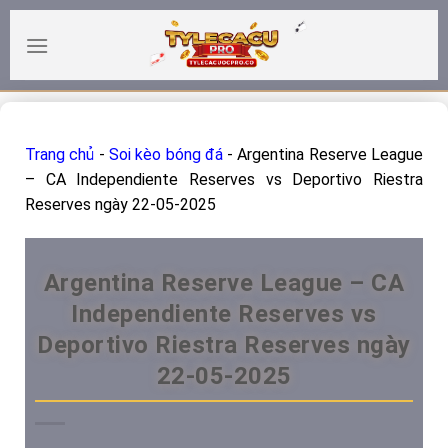
Chuyển
đến
nội
dung
Trang chủ
-
Soi kèo bóng đá
-
Argentina Reserve League
– CA Independiente Reserves vs Deportivo Riestra
Reserves ngày 22-05-2025
Argentina Reserve League – CA
Independiente Reserves vs
Deportivo Riestra Reserves ngày
22-05-2025