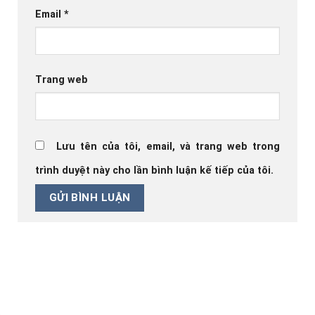
Email
*
Trang web
Lưu tên của tôi, email, và trang web trong
trình duyệt này cho lần bình luận kế tiếp của tôi.