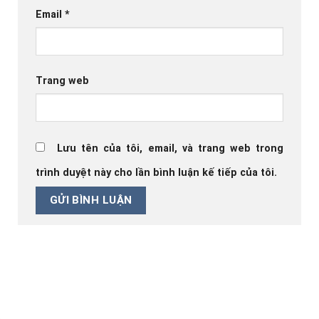
Email
*
Trang web
Lưu tên của tôi, email, và trang web trong
trình duyệt này cho lần bình luận kế tiếp của tôi.