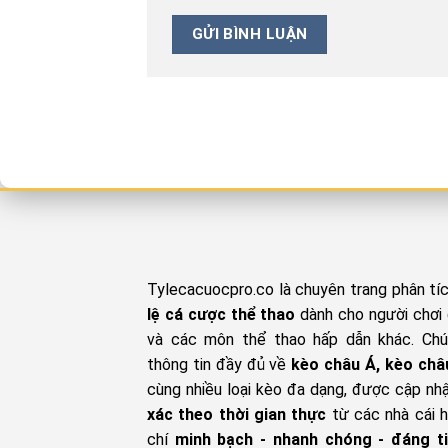
Tylecacuocpro.co là chuyên trang phân tí
lệ cá cược thể thao
dành cho người chơi
và các môn thể thao hấp dẫn khác. Chú
thông tin đầy đủ về
kèo châu Á, kèo châu
cùng nhiều loại kèo đa dạng, được cập nh
xác theo thời gian thực
từ các nhà cái h
chí
minh bạch - nhanh chóng - đáng t