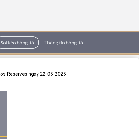
Soi kèo bóng đá
Thông tin bóng đá
rlos Reserves ngày 22-05-2025