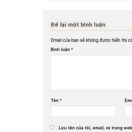
Để lại một bình luận
Email của bạn sẽ không được hiển thị cô
Bình luận
*
Tên
*
Ema
Lưu tên của tôi, email, và trang web