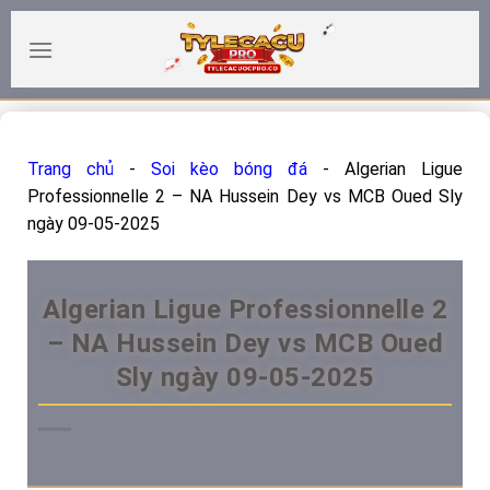
Chuyển
đến
nội
dung
Trang chủ
-
Soi kèo bóng đá
-
Algerian Ligue
Professionnelle 2 – NA Hussein Dey vs MCB Oued Sly
ngày 09-05-2025
Algerian Ligue Professionnelle 2
– NA Hussein Dey vs MCB Oued
Sly ngày 09-05-2025