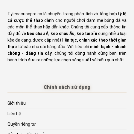
Tylecacuocpro.co là chuyên trang phân tích và tổng hợp
tỷ lệ
cá cược thể thao
dành cho người chơi đam mê bóng đá và
các môn thể thao hấp dẫn khác. Chúng tôi cung cấp thông tin
đầy đủ về
kèo châu Á, kèo châu Âu, kèo tài xỉu
cùng nhiều loại
kèo đa dạng, được cập nhật
liên tục, chính xác theo thời gian
thực
từ các nhà cái hàng đầu. Với tiêu chí
minh bạch - nhanh
chóng - đáng tin cậy
, chúng tôi đồng hành cùng bạn trên
hành trình đưa ra những lựa chọn sáng suốt và hiệu quả nhất.
Chính sách sử dụng
Giới thiệu
Liên hệ
Quyền riêng tư