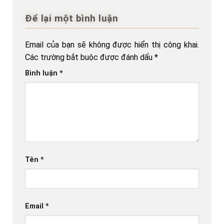
Để lại một bình luận
Email của bạn sẽ không được hiển thị công khai.
Các trường bắt buộc được đánh dấu
*
Bình luận
*
Tên
*
Email
*