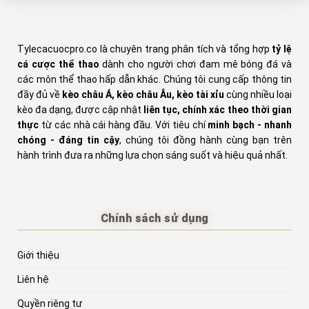
Tylecacuocpro.co là chuyên trang phân tích và tổng hợp
tỷ lệ
cá cược thể thao
dành cho người chơi đam mê bóng đá và
các môn thể thao hấp dẫn khác. Chúng tôi cung cấp thông tin
đầy đủ về
kèo châu Á, kèo châu Âu, kèo tài xỉu
cùng nhiều loại
kèo đa dạng, được cập nhật
liên tục, chính xác theo thời gian
thực
từ các nhà cái hàng đầu. Với tiêu chí
minh bạch - nhanh
chóng - đáng tin cậy
, chúng tôi đồng hành cùng bạn trên
hành trình đưa ra những lựa chọn sáng suốt và hiệu quả nhất.
Chính sách sử dụng
Giới thiệu
Liên hệ
Quyền riêng tư