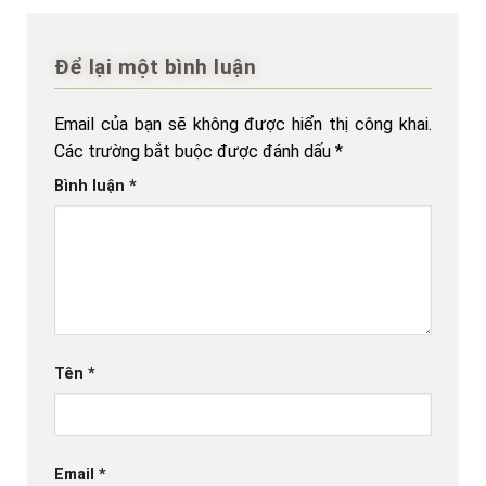
Để lại một bình luận
Email của bạn sẽ không được hiển thị công khai.
Các trường bắt buộc được đánh dấu
*
Bình luận
*
Tên
*
Email
*