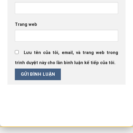
Trang web
Lưu tên của tôi, email, và trang web trong
trình duyệt này cho lần bình luận kế tiếp của tôi.