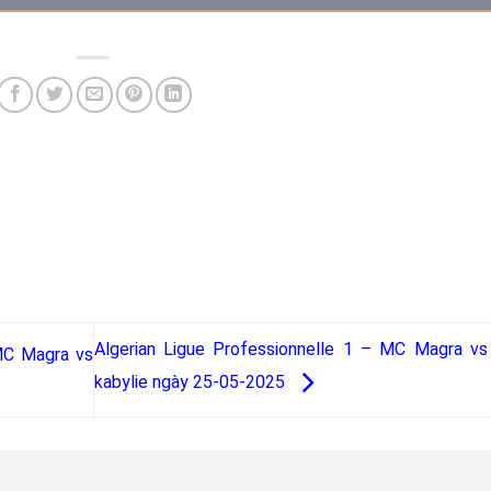
Algerian Ligue Professionnelle 1 – MC Magra vs
 MC Magra vs
kabylie ngày 25-05-2025