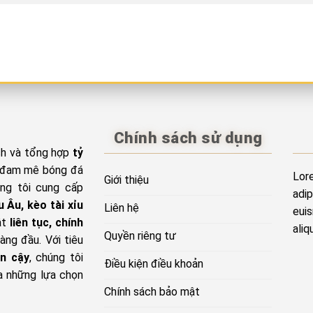
Chính sách sử dụng
ch và tổng hợp
tỷ
 đam mê bóng đá
Lor
Giới thiệu
ng tôi cung cấp
adi
 Âu, kèo tài xỉu
Liên hệ
eui
ật
liên tục, chính
aliq
Quyền riêng tư
àng đầu. Với tiêu
in cậy
, chúng tôi
Điều kiện điều khoản
a những lựa chọn
Chính sách bảo mật