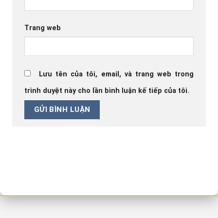
Trang web
Lưu tên của tôi, email, và trang web trong
trình duyệt này cho lần bình luận kế tiếp của tôi.