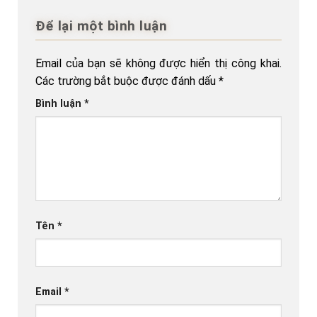
Để lại một bình luận
Email của bạn sẽ không được hiển thị công khai.
Các trường bắt buộc được đánh dấu
*
Bình luận
*
Tên
*
Email
*