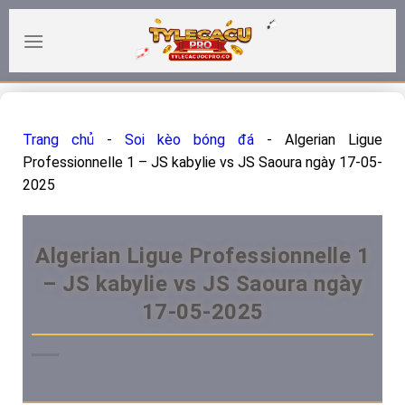
Chuyển
đến
nội
dung
Trang chủ
-
Soi kèo bóng đá
-
Algerian Ligue
Professionnelle 1 – JS kabylie vs JS Saoura ngày 17-05-
2025
Algerian Ligue Professionnelle 1
– JS kabylie vs JS Saoura ngày
17-05-2025