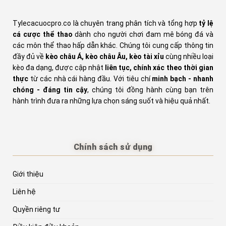
Tylecacuocpro.co là chuyên trang phân tích và tổng hợp
tỷ lệ
cá cược thể thao
dành cho người chơi đam mê bóng đá và
các môn thể thao hấp dẫn khác. Chúng tôi cung cấp thông tin
đầy đủ về
kèo châu Á, kèo châu Âu, kèo tài xỉu
cùng nhiều loại
kèo đa dạng, được cập nhật
liên tục, chính xác theo thời gian
thực
từ các nhà cái hàng đầu. Với tiêu chí
minh bạch - nhanh
chóng - đáng tin cậy
, chúng tôi đồng hành cùng bạn trên
hành trình đưa ra những lựa chọn sáng suốt và hiệu quả nhất.
Chính sách sử dụng
Giới thiệu
Liên hệ
Quyền riêng tư