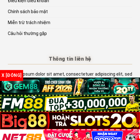
Điều kiện điều khoản
Chính sách bảo mật
Miễn trừ trách nhiệm
Câu hỏi thường gặp
Thông tin liên hệ
Lorem ipsum dolor sit amet, consectetuer adipiscing elit, sed
X [ĐÓNG]
diam nonummy nibh euismod tincidunt ut laoreet dolore
magna aliquam erat volutpat.
Copyright 2026 ©
Flatsome Theme