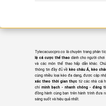
Tylecacuocpro.co là chuyên trang phân tí
lệ cá cược thể thao
dành cho người chơi
và các môn thể thao hấp dẫn khác. Chú
thông tin đầy đủ về
kèo châu Á, kèo châu
cùng nhiều loại kèo đa dạng, được cập nh
xác theo thời gian thực
từ các nhà cái h
chí
minh bạch - nhanh chóng - đáng t
đồng hành cùng bạn trên hành trình đưa r
sáng suốt và hiệu quả nhất.