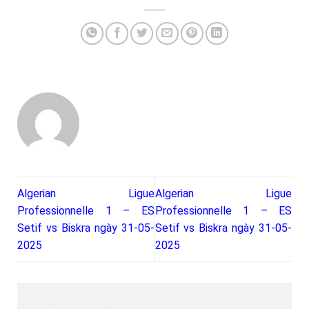
Algerian Ligue
Algerian Ligue
Professionnelle 1 – ES
Professionnelle 1 – ES
Setif vs Biskra ngày 31-05-
Setif vs Biskra ngày 31-05-
2025
2025