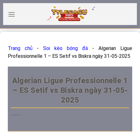
Chuyển
đến
nội
dung
Trang chủ
-
Soi kèo bóng đá
-
Algerian Ligue
Professionnelle 1 – ES Setif vs Biskra ngày 31-05-2025
Algerian Ligue Professionnelle 1
– ES Setif vs Biskra ngày 31-05-
2025