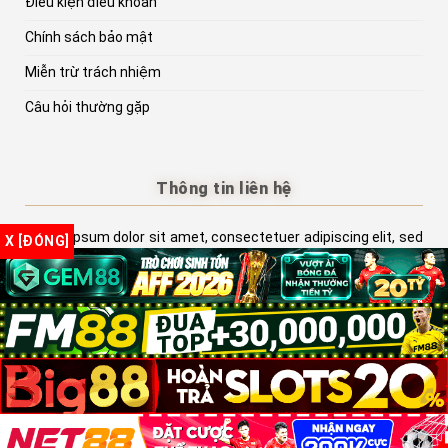
Điều kiện điều khoản
Chính sách bảo mật
Miễn trừ trách nhiệm
Câu hỏi thường gặp
Thông tin liên hệ
Lorem ipsum dolor sit amet, consectetuer adipiscing elit, sed
X [ĐÓNG]
diam nonummy nibh euismod tincidunt ut laoreet dolore
magna aliquam erat volutpat.
Copyright 2026 ©
Flatsome Theme