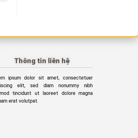
Thông tin liên hệ
em ipsum dolor sit amet, consectetuer
piscing elit, sed diam nonummy nibh
smod tincidunt ut laoreet dolore magna
uam erat volutpat.