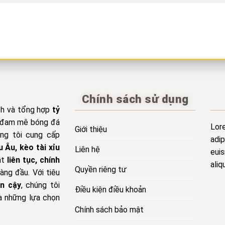
Chính sách sử dụng
ch và tổng hợp
tỷ
 đam mê bóng đá
Lor
Giới thiệu
ng tôi cung cấp
adi
 Âu, kèo tài xỉu
Liên hệ
eui
ật
liên tục, chính
aliq
Quyền riêng tư
àng đầu. Với tiêu
in cậy
, chúng tôi
Điều kiện điều khoản
a những lựa chọn
Chính sách bảo mật