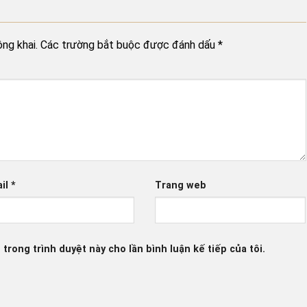
ng khai.
Các trường bắt buộc được đánh dấu
*
il
*
Trang web
 trong trình duyệt này cho lần bình luận kế tiếp của tôi.