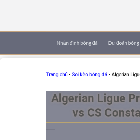
Chuyển
đến
nội
dung
Nhận định bóng đá
Dự đoán bóng
Trang chủ
-
Soi kèo bóng đá
-
Algerian Lig
Algerian Ligue P
vs CS Const