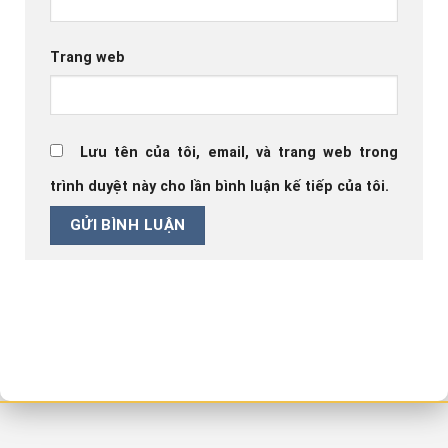
Trang web
Lưu tên của tôi, email, và trang web trong
trình duyệt này cho lần bình luận kế tiếp của tôi.