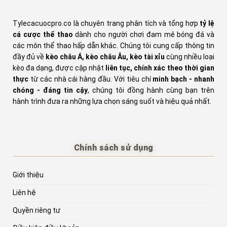
Tylecacuocpro.co là chuyên trang phân tích và tổng hợp
tỷ lệ
cá cược thể thao
dành cho người chơi đam mê bóng đá và
các môn thể thao hấp dẫn khác. Chúng tôi cung cấp thông tin
đầy đủ về
kèo châu Á, kèo châu Âu, kèo tài xỉu
cùng nhiều loại
kèo đa dạng, được cập nhật
liên tục, chính xác theo thời gian
thực
từ các nhà cái hàng đầu. Với tiêu chí
minh bạch - nhanh
chóng - đáng tin cậy
, chúng tôi đồng hành cùng bạn trên
hành trình đưa ra những lựa chọn sáng suốt và hiệu quả nhất.
Chính sách sử dụng
Giới thiệu
Liên hệ
Quyền riêng tư