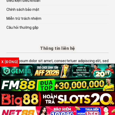
Điều kiện điều khoản
Chính sách bảo mật
Miễn trừ trách nhiệm
Câu hỏi thường gặp
Thông tin liên hệ
Lorem ipsum dolor sit amet, consectetuer adipiscing elit, sed
X [ĐÓNG]
diam nonummy nibh euismod tincidunt ut laoreet dolore
magna aliquam erat volutpat.
Copyright 2026 ©
Flatsome Theme