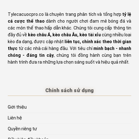
Tylecacuocpro.co là chuyên trang phân tích và tổng hợp
tỷ lệ
cá cược thể thao
dành cho người chơi đam mê bóng đá và
các môn thể thao hấp dẫn khác. Chúng tôi cung cấp thông tin
đầy đủ về
kèo châu Á, kèo châu Âu, kèo tài xỉu
cùng nhiều loại
kèo đa dạng, được cập nhật
liên tục, chính xác theo thời gian
thực
từ các nhà cái hàng đầu. Với tiêu chí
minh bạch - nhanh
chóng - đáng tin cậy
, chúng tôi đồng hành cùng bạn trên
hành trình đưa ra những lựa chọn sáng suốt và hiệu quả nhất.
Chính sách sử dụng
Giới thiệu
Liên hệ
Quyền riêng tư