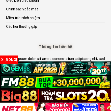
Điều kiện điều khoản
Chính sách bảo mật
Miễn trừ trách nhiệm
Câu hỏi thường gặp
Thông tin liên hệ
Lorem ipsum dolor sit amet, consectetuer adipiscing elit, sed
X [ĐÓNG]
diam nonummy nibh euismod tincidunt ut laoreet dolore
magna aliquam erat volutpat.
Copyright 2026 ©
Flatsome Theme