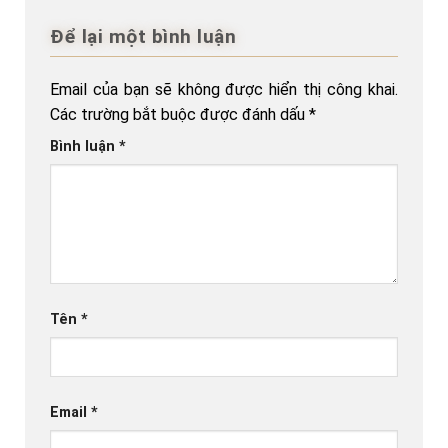
Để lại một bình luận
Email của bạn sẽ không được hiển thị công khai.
Các trường bắt buộc được đánh dấu
*
Bình luận
*
Tên
*
Email
*