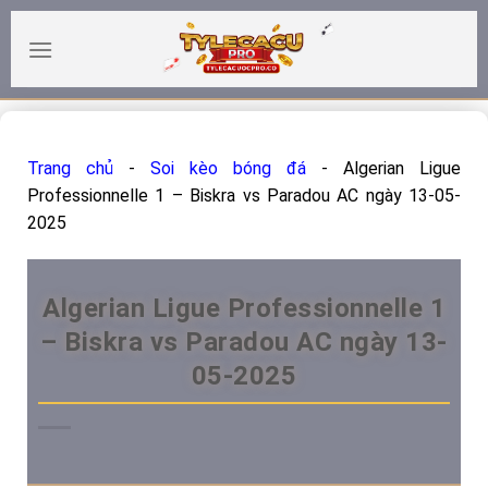
Chuyển
đến
nội
dung
Trang chủ
-
Soi kèo bóng đá
-
Algerian Ligue
Professionnelle 1 – Biskra vs Paradou AC ngày 13-05-
2025
Algerian Ligue Professionnelle 1
– Biskra vs Paradou AC ngày 13-
05-2025